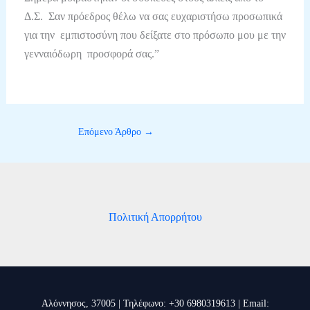
Δ.Σ. Σαν πρόεδρος θέλω να σας ευχαριστήσω προσωπικά
για την εμπιστοσύνη που δείξατε στο πρόσωπο μου με την
γενναιόδωρη προσφορά σας.”
Επόμενο Άρθρο
→
Πολιτική Απορρήτου
Αλόννησος, 37005 | Τηλέφωνο: +30 6980319613 | Email: