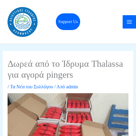
Μετάβαση
στο
περιεχόμενο
Support Us
Δωρεά από το Ίδρυμα Thalassa
για αγορά pingers
/
Τα Νέα του Συλλόγου
/ Από
admin